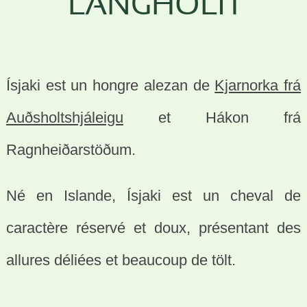
LANGHOLTI
Ísjaki est un hongre alezan de
Kjarnorka frá
Auðsholtshjáleigu
et Hákon frá
Ragnheiðarstöðum.
Né en Islande, Ísjaki est un cheval de
caractère réservé et doux, présentant des
allures déliées et beaucoup de tölt.