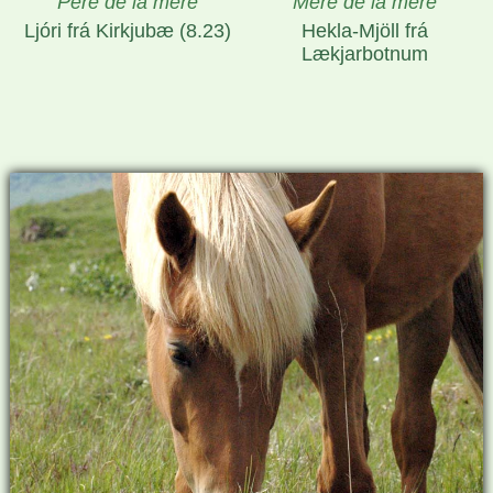
Père de la mère
Mère de la mère
Ljóri frá Kirkjubæ (8.23)
Hekla-Mjöll frá
Lækjarbotnum