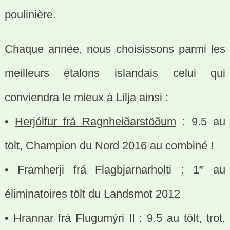
poulinière.
Chaque année, nous choisissons parmi les
meilleurs étalons islandais celui qui
conviendra le mieux à Lilja ainsi :
•
Herjólfur frá Ragnheiðarstöðum
: 9.5 au
tölt, Champion du Nord 2016 au combiné !
• Framherji frá Flagbjarnarholti : 1
au
er
éliminatoires tölt du Landsmot 2012
• Hrannar frá Flugumýri II : 9.5 au tölt, trot,