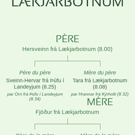
LÆKJARBOTNUM
PÈRE
Hersveinn frá Lækjarbotnum (8.00)
Père du père
Mère du père
Sveinn-Hervar frá Þúfu í
Tara frá Lækjarbotnum
Landeyjum (8.25)
(8.08)
par Orri frá Þúfu í Landeyjum
par Hrannar frá Kýrholti (8.32)
(8.34)
MÈRE
Fjöður frá Lækjarbotnum