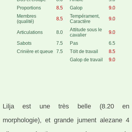
Proportions
8.5
Galop
9.0
Membres
Tempérament,
8.5
9.0
(qualité)
Caractère
Attitude sous le
Articulations
8.0
9.0
cavalier
Sabots
7.5
Pas
6.5
Crinière et queue
7.5
Tölt de travail
8.5
Galop de travail
9.0
Lilja est une très belle (8.20 en
morphologie), et grande jument alezane 4