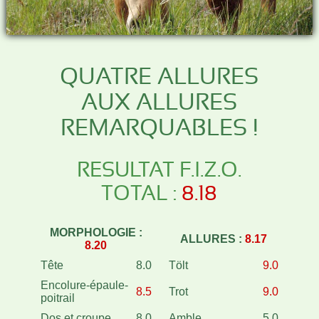
QUATRE ALLURES
AUX ALLURES
REMARQUABLES !
RESULTAT F.I.Z.O.
TOTAL :
8.18
MORPHOLOGIE :
ALLURES :
8.17
8.20
Tête
8.0
Tölt
9.0
Encolure-épaule-
8.5
Trot
9.0
poitrail
Dos et croupe
8.0
Amble
5.0