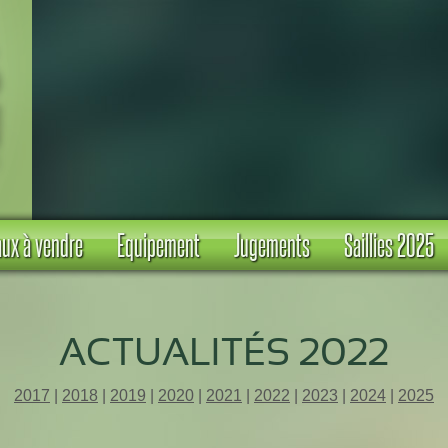
ux à vendre
Equipement
Jugements
Saillies 2025
ACTUALITÉS 2022
2017
|
2018
|
2019
|
2020
|
2021
|
2022
|
2023
|
2024
|
2025