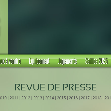
ux à vendre
Equipement
Jugements
Saillies 2025
REVUE DE PRESSE
010
|
2011
|
2012
|
2013
|
2014
|
2015
|
2016
|
2017
|
2018
|
20