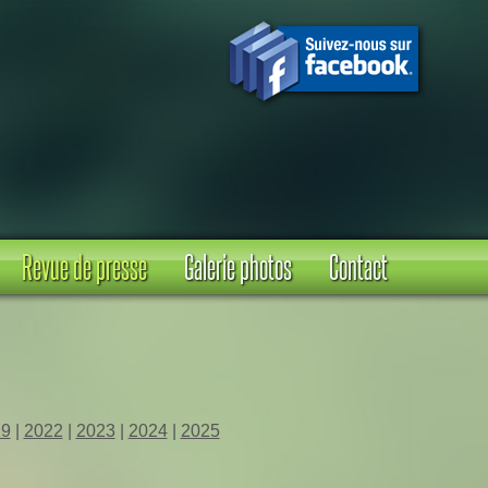
Revue de presse
Galerie photos
Contact
19
|
2022
|
2023
|
2024
|
2025